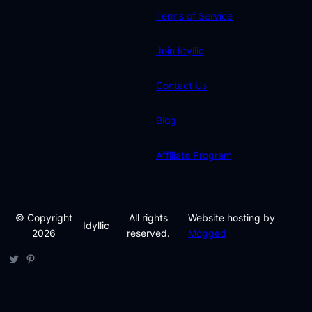
Terms of Service
Join Idyllic
Contact Us
Blog
Affiliate Program
© Copyright
All rights
Website hosting by
Idyllic
2026
reserved.
Mogged
Twitter
Pinterest