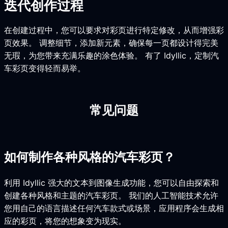
迭代创作过程
在创建过程中，您可以要求对彩页进行特定修改，从而增强彩
页效果。 调整细节，添加新元素，确保每一页都设计得完美
无瑕，为您带来充满乐趣的涂色体验。 有了 Idyllic，定制汽
车彩页变得轻而易举。
常见问题
如何制作各种风格的汽车彩页？
利用 Idyllic 强大的文本到图像生成功能，您可以自由探索和
创建各种风格和主题的汽车彩页。 我们的人工智能技术允许
您用自己的语言描述任何汽车款式或场景，应用程序会生成相
应的彩页，将您的想象变为现实。