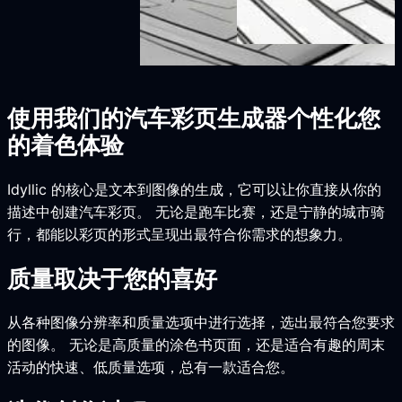
使用我们的汽车彩页生成器个性化您
的着色体验
Idyllic 的核心是文本到图像的生成，它可以让你直接从你的
描述中创建汽车彩页。 无论是跑车比赛，还是宁静的城市骑
行，都能以彩页的形式呈现出最符合你需求的想象力。
质量取决于您的喜好
从各种图像分辨率和质量选项中进行选择，选出最符合您要求
的图像。 无论是高质量的涂色书页面，还是适合有趣的周末
活动的快速、低质量选项，总有一款适合您。