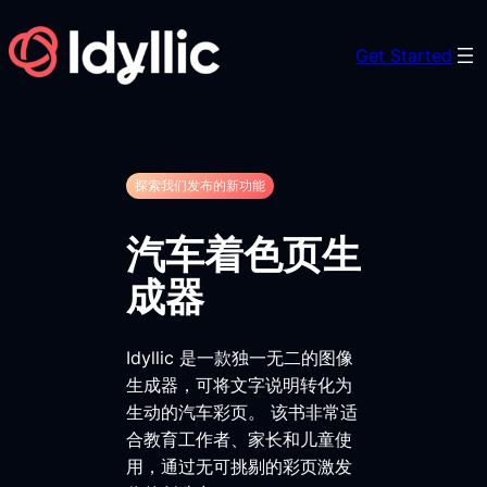
Skip
to
Get Started
content
探索我们发布的新功能
汽车着色页生
成器
Idyllic 是一款独一无二的图像
生成器，可将文字说明转化为
生动的汽车彩页。 该书非常适
合教育工作者、家长和儿童使
用，通过无可挑剔的彩页激发