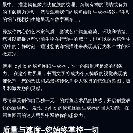
景中。 描述鳄鱼鳞片状皮肤的纹理、炯炯有神的眼睛或有力
的下颌肌肉运动，然后观看我们的鳄鱼绘图生成器将这些生动
的细节栩栩如生地呈现在数字画布上。
释放你内心的艺术家气质，尝试各种鳄鱼姿势、环境和情绪。
您可以捕捉这些史前生物在行动中的威严，也可以探索鳄鱼生
活中的宁静时刻，通过您的详细描述来表现其行为和个性的细
微差别。
使用 Idyllic 的鳄鱼图纸生成器，唯一的限制就是您的想象
力。 在这个世界里，书面文字将成为令人惊叹的视觉表现的
催化剂，您的想法和愿景将转化为令人敬畏的鳄鱼渲染图，吸
引和激发您的灵感。
尽情享受创作自己独一无二的鳄鱼艺术品的快感，开启创意表
达的新境界。 发现 Idyllic 的鳄鱼图画生成器的强大功能，在
鳄鱼图画的迷人境界中释放你的想象力。
质量与速度–您始终掌控一切