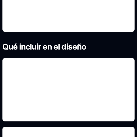
4. Genera variantes para comparar
Qué incluir en el diseño
paletas y accesorios
Incluye este detalle en el prompt para que el
resultado se parezca al espacio real y sirva para
comparar decisiones de decoración.