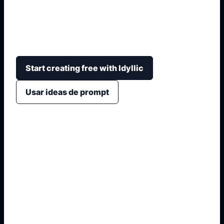
Crea variaciones de decoración para un mismo
espacio y decide entre estilos modernos,
nórdicos, bohemios, industriales o minimalistas.
Start creating free with Idyllic
Usar ideas de prompt
1. Describe o sube la habitación
2. Elige estilo y nivel de cambio
3. Define muebles, colores y luz