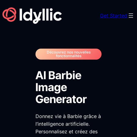
Skip
to
Get Started
content
Découvrez nos nouvelles
fonctionnalités
AI Barbie
Image
Generator
Donnez vie à Barbie grâce à
l’intelligence artificielle.
Personnalisez et créez des